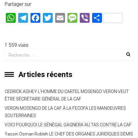
Partager sur
W
T
F
T
E
M
Vi
P
h
el
a
wi
m
es
b
ar
at
e
ce
tt
ai
s
er
ta
s
gr
b
er
l
a
g
1 559 vues
A
a
o
g
er
p
m
ok
e
Articles récents
p
CEDRICK AGHEY L’HOMME DU CARTEL MOSENGO VERON VEUT
ÊTRE SÉCRÉTAIRE GÉNÉRAL DE LA CAF
VERON MOSENGO DE LA CAF À LA FECOFA LES MANOEUVRES
SOUTERRAINES
VOICI POURQUOI LE SÉNÉGAL GAGNERA AU TAS CONTRE LA CAF
Yassin Osman Robleh LE CHEF DES ORGANES JURIDIQUES DÉMIS