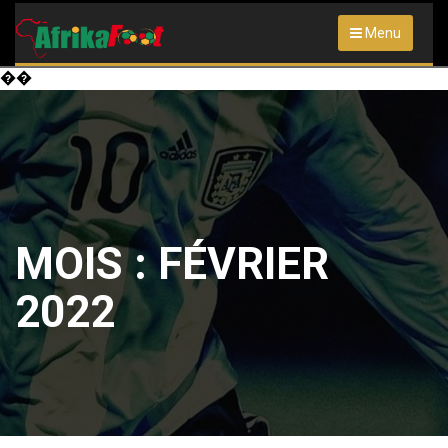
Menu
��
MOIS :
FÉVRIER
2022