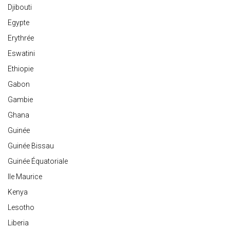
Djibouti
Egypte
Erythrée
Eswatini
Ethiopie
Gabon
Gambie
Ghana
Guinée
Guinée Bissau
Guinée Équatoriale
Ile Maurice
Kenya
Lesotho
Liberia