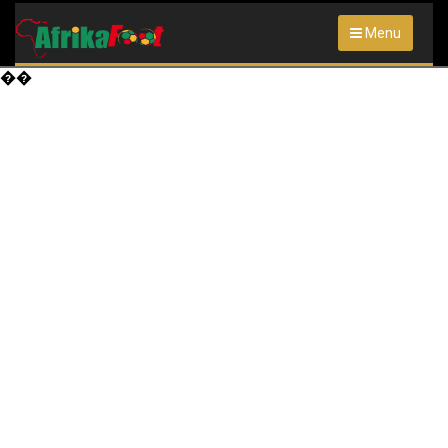
Menu
��