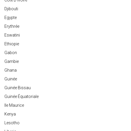
Côte D'Ivoire
Djibouti
Egypte
Erythrée
Eswatini
Ethiopie
Gabon
Gambie
Ghana
Guinée
Guinée Bissau
Guinée Équatoriale
Ile Maurice
Kenya
Lesotho