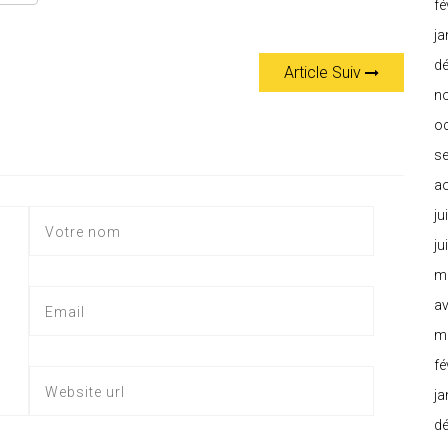
fé
ja
d
Article Suiv
n
o
s
a
ju
ju
m
av
m
fé
ja
d