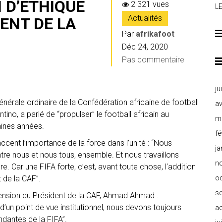
 D’ÉTHIQUE
2 321 vues
L
Actualités
ENT DE LA
Par
afrikafoot
Déc 24, 2020
Pas commentaire
ju
nérale ordinaire de la Confédération africaine de football
av
ntino, a parlé de “propulser” le football africain au
m
ines années.
fé
cent l’importance de la force dans l’unité : “Nous
ja
tre nous et nous tous, ensemble. Et nous travaillons
n
e. Car une FIFA forte, c’est, avant toute chose, l’addition
 de la CAF”.
o
s
pension du Président de la CAF, Ahmad Ahmad :
’un point de vue institutionnel, nous devons toujours
a
dantes de la FIFA”.