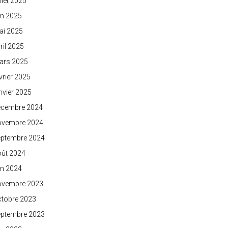
illet 2025
in 2025
ai 2025
ril 2025
ars 2025
vrier 2025
nvier 2025
écembre 2024
ovembre 2024
eptembre 2024
oût 2024
in 2024
ovembre 2023
ctobre 2023
eptembre 2023