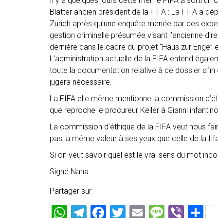
Il y a quelques jours cette même FIFA a sorti un
Blatter ancien président de la FIFA : La FIFA a d
Zurich après qu’une enquête menée par des exper
gestion criminelle présumée visant l’ancienne di
dernière dans le cadre du projet “Haus zur Enge” e
L’administration actuelle de la FIFA entend éga
toute la documentation relative à ce dossier afin q
jugera nécessaire.
La FIFA elle même mentionne la commission d’
que reproche le procureur Keller à Gianni infantin
La commission d’éthique de la FIFA veut nous fai
pas la même valeur à ses yeux que celle de la fifa
Si on veut savoir quel est le vrai sens du mot inco
Signé Naha
Partager sur
W
T
F
T
E
M
Vi
P