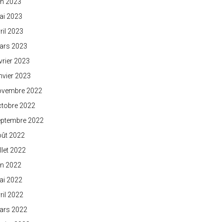
in 2023
ai 2023
ril 2023
ars 2023
vrier 2023
nvier 2023
ovembre 2022
ctobre 2022
eptembre 2022
oût 2022
illet 2022
in 2022
ai 2022
ril 2022
ars 2022