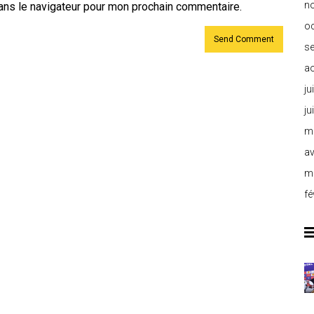
n
ans le navigateur pour mon prochain commentaire.
o
s
a
ju
ju
m
av
m
fé