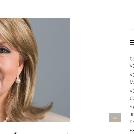
C
V
V
M
V
C
Y
J
D
E