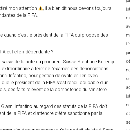
ju
ttiré mon attention
, il a bien dit nous devons toujours
ju
dantes de la FIFA.
m
av
quand c’est le président de la FIFA qui propose des
m
fé
IFA est elle indépendante ?
ja
s saisie de la note du procureur Suisse Stéphane Keller qui
d
l extraordinaire a terminé l’examen des dénonciations
n
anni Infantino, pour gestion déloyale en lien avec
s
lairs que le président de la FIFA s’est rendu coupable d’un
a
s, ces faits relèvent de la compétence du Ministère
ju
n
 Gianni Infantino au regard des statuts de la FIFA doit
t de la FIFA et d’attendre d’être sanctionné par la
o
s