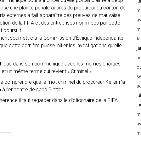
 communiqué pour annoncer qu’elle portait plainte à Sepp
ju
éposé une plainte pénale auprès du procureur du canton de
m
ts externes a fait apparaître des preuves de mauvaise
av
rection de la FIFA et des entreprises nommées par cette
m
t poursuit
lement soumettre à la Commission d’Éthique indépendante
fé
ue cette dernière puisse initier les investigations qu’elle
ja
n
éthique dans son communiqué avec les mêmes charges
o
o et un même terme qui revient « Criminel ».
s
re comprendre que le mot criminel du procureur Keller n’a
a
 à l’encontre de sepp Blatter.
ju
hérence il faut regarder dans le dictionnaire de la FIFA .
ju
m
av
m