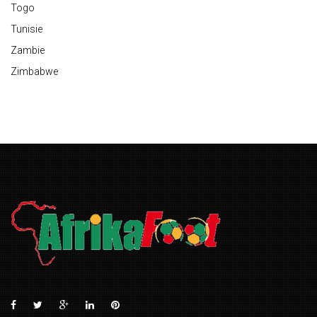
Togo
Tunisie
Zambie
Zimbabwe