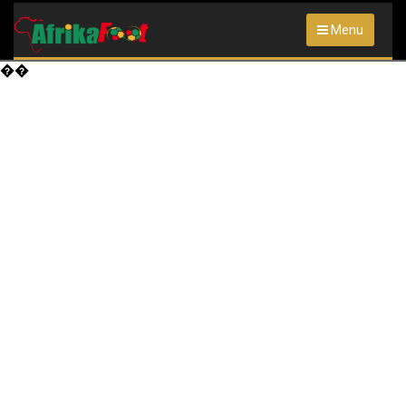
Menu
��