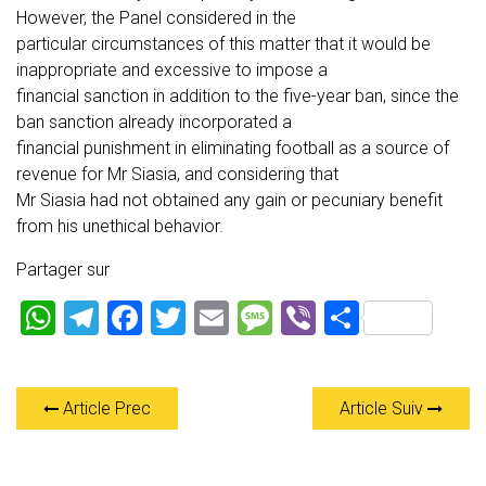
However, the Panel considered in the
particular circumstances of this matter that it would be
inappropriate and excessive to impose a
financial sanction in addition to the five-year ban, since the
ban sanction already incorporated a
financial punishment in eliminating football as a source of
revenue for Mr Siasia, and considering that
Mr Siasia had not obtained any gain or pecuniary benefit
from his unethical behavior.
Partager sur
W
T
F
T
E
M
Vi
P
h
el
a
wi
m
es
b
ar
at
e
ce
tt
ai
s
er
ta
Article Prec
Article Suiv
s
gr
b
er
l
a
g
A
a
o
g
er