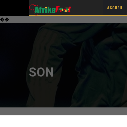
ACCUEIL
��
SON