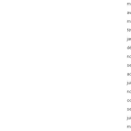
m
av
m
fé
ja
d
n
s
a
ju
n
o
s
ju
m