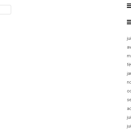
ju
av
m
fé
ja
n
o
s
a
ju
ju