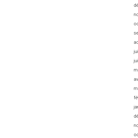
d
n
o
s
a
ju
ju
m
av
m
fé
ja
d
n
o