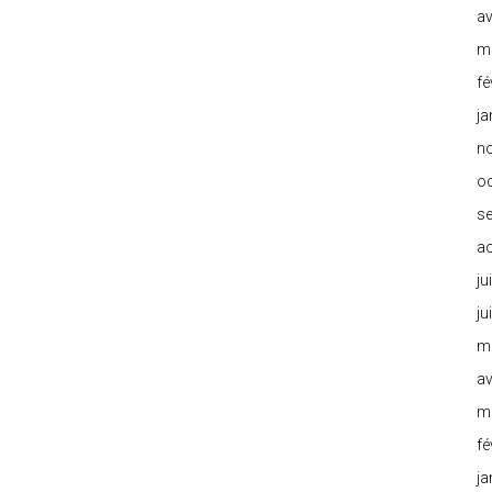
av
m
fé
ja
n
o
s
a
ju
ju
m
av
m
fé
ja