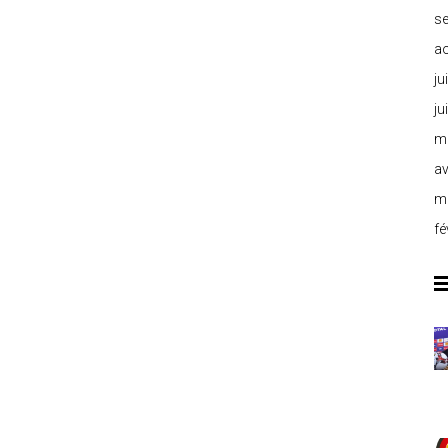
s
a
ju
ju
m
av
m
fé