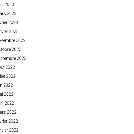
ril 2023
ars 2023
vrier 2023
nvier 2023
ovembre 2022
ctobre 2022
eptembre 2022
oût 2022
illet 2022
in 2022
ai 2022
ril 2022
ars 2022
vrier 2022
nvier 2022