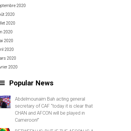
eptembre 2020
oût 2020
illet 2020
in 2020
ai 2020
ril 2020
ars 2020
vrier 2020
Popular News
Abdelmounaïm Bah acting general
secretary of CAF “today it is clear that
CHAN and AFCON will be played in
Cameroon!”