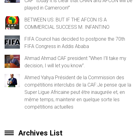
CAF “today it is clear that CHAN and AFCON will be
played in Cameroon!”
BETWEEN US: BUT IF THE AFCON IS A
COMMERCIAL SUCCESS M. INFANTINO
FIFA Council has decided to postpone the 70th
FIFA Congress in Addis Ababa
Ahmad Ahmad CAF president “When I’ll take my
decision, I will let you know”.
Ahmed Yahya Président de la Commission des
compétitions interclubs de la CAF:Je pense que la
Super Ligue Africaine peut être inaugurée et, en
même temps, maintenir en quelque sorte les
compétitions actuelles
Archives List