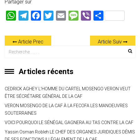
Partager sur
W
T
F
T
E
M
Vi
P
h
el
a
wi
m
es
b
ar
at
e
ce
tt
ai
s
er
ta
Article Prec
Article Suiv
s
gr
b
er
l
a
g
A
a
o
g
er
p
m
ok
e
Articles récents
p
CEDRICK AGHEY L’HOMME DU CARTEL MOSENGO VERON VEUT
ÊTRE SÉCRÉTAIRE GÉNÉRAL DE LA CAF
VERON MOSENGO DE LA CAF À LA FECOFA LES MANOEUVRES
SOUTERRAINES
VOICI POURQUOI LE SÉNÉGAL GAGNERA AU TAS CONTRE LA CAF
Yassin Osman Robleh LE CHEF DES ORGANES JURIDIQUES DÉMIS
DE SES FONCTIONS ILLÉGALEMENT DE LA CAF