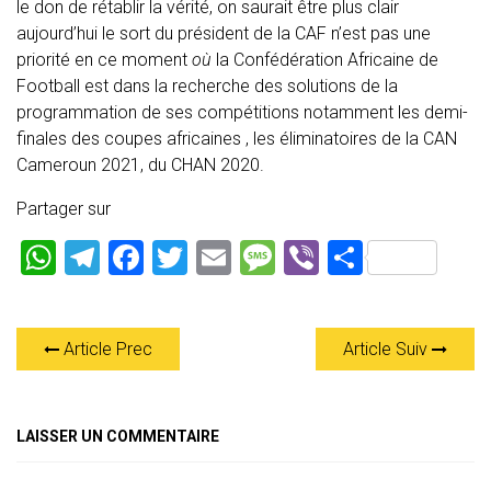
le don de rétablir la vérité, on saurait être plus clair
aujourd’hui le sort du président de la CAF n’est pas une
priorité en ce moment
où
la Confédération Africaine de
Football est dans la recherche des solutions de la
programmation de ses compétitions notamment les demi-
finales des coupes africaines , les éliminatoires de la CAN
Cameroun 2021, du CHAN 2020.
Partager sur
W
T
F
T
E
M
Vi
P
h
el
a
wi
m
es
b
ar
at
e
ce
tt
ai
s
er
ta
Article Prec
Article Suiv
s
gr
b
er
l
a
g
A
a
o
g
er
p
m
ok
e
LAISSER UN COMMENTAIRE
p