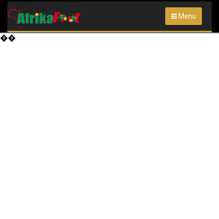
Menu
��