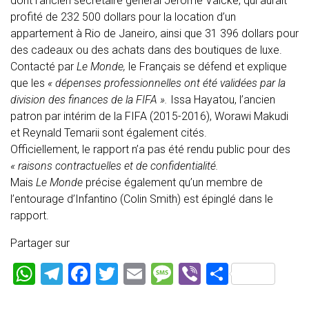
dont l’ancien secrétaire général Jérôme Valcke, qui aurait
profité de 232 500 dollars pour la location d’un
appartement à Rio de Janeiro, ainsi que 31 396 dollars pour
des cadeaux ou des achats dans des boutiques de luxe.
Contacté par
Le Monde,
le Français se défend et explique
que les
« dépenses professionnelles ont été validées par la
division des finances de la FIFA ».
Issa Hayatou, l’ancien
patron par intérim de la FIFA (2015-2016), Worawi Makudi
et Reynald Temarii sont également cités.
Officiellement, le rapport n’a pas été rendu public pour des
« raisons contractuelles et de confidentialité.
Mais
Le Monde
précise également qu’un membre de
l’entourage d’Infantino (Colin Smith) est épinglé dans le
rapport.
Partager sur
W
T
F
T
E
M
Vi
P
h
el
a
wi
m
es
b
ar