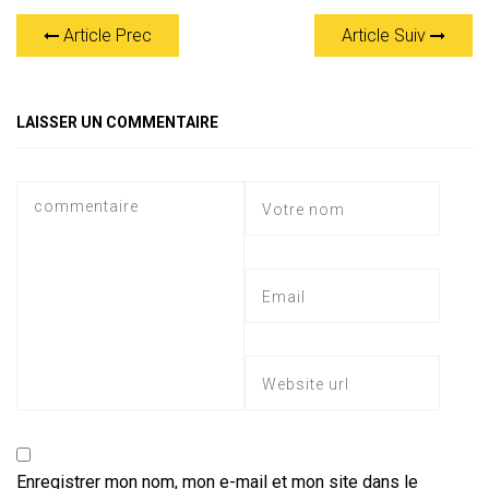
at
e
ce
tt
ai
s
er
ta
Article Prec
Article Suiv
s
gr
b
er
l
a
g
A
a
o
g
er
p
m
ok
e
LAISSER UN COMMENTAIRE
p
Enregistrer mon nom, mon e-mail et mon site dans le