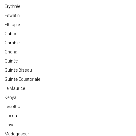
Erythrée
Eswatini
Ethiopie
Gabon
Gambie
Ghana
Guinée
Guinée Bissau
Guinée Équatoriale
Ile Maurice
Kenya
Lesotho
Liberia
Libye
Madagascar