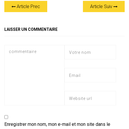
at
e
ce
tt
ai
s
er
ta
Article Prec
Article Suiv
s
gr
b
er
l
a
g
A
a
o
g
er
p
m
ok
e
LAISSER UN COMMENTAIRE
p
Enregistrer mon nom, mon e-mail et mon site dans le