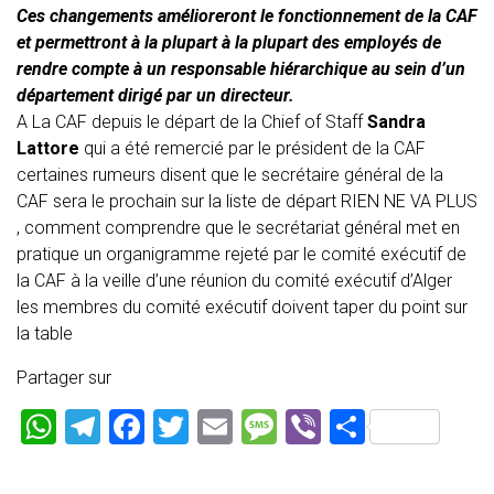
Ces changements amélioreront le fonctionnement de la CAF
et permettront à la plupart à la plupart des employés de
rendre compte à un responsable hiérarchique au sein d’un
département dirigé par un directeur.
A La CAF depuis le départ de la Chief of Staff
Sandra
Lattore
qui a été remercié par le président de la CAF
certaines rumeurs disent que le secrétaire général de la
CAF sera le prochain sur la liste de départ RIEN NE VA PLUS
, comment comprendre que le secrétariat général met en
pratique un organigramme rejeté par le comité exécutif de
la CAF à la veille d’une réunion du comité exécutif d’Alger
les membres du comité exécutif doivent taper du point sur
la table
Partager sur
W
T
F
T
E
M
Vi
P
h
el
a
wi
m
es
b
ar