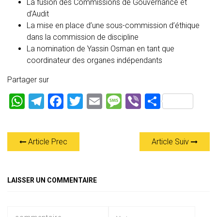
La fusion des Commissions de Gouvernance et
d’Audit
La mise en place d’une sous-commission d’éthique
dans la commission de discipline
La nomination de Yassin Osman en tant que
coordinateur des organes indépendants
Partager sur
W
T
F
T
E
M
Vi
P
h
el
a
wi
m
es
b
ar
at
e
ce
tt
ai
s
er
ta
Article Prec
Article Suiv
s
gr
b
er
l
a
g
A
a
o
g
er
p
m
ok
e
LAISSER UN COMMENTAIRE
p