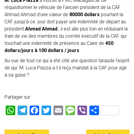
M. Luca Piazza
a instruit à PWC Madagascar de
réquisitionner le véhicule de l’ancien président de la CAF
Ahmad Ahmad d’une valeur de
80000 dollars
pourtant la
CAF jusqu’à ce jour doit payer une indemnité de départ au
président
Ahmad Ahmad
, il est allé plus loin en réduisant le
train de vie des membres du comité exécutif de la CAF qui
touchait une indemnité de présence au Caire de
450
dollars/jours à 100 dollars / jours
Au vue de tout ce qui a été cité une question taraude l’esprit
de qui M. Luca Piazza a t il reçu mandat à la CAF pour agir
à sa guise ?
Partager sur
W
T
F
T
E
M
Vi
P
h
el
a
wi
m
es
b
ar
at
e
ce
tt
ai
s
er
ta