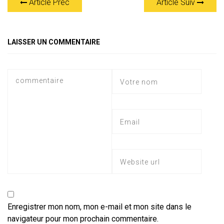
Article Prec
Article Suiv
s
gr
b
er
l
a
g
A
a
o
g
er
p
m
ok
e
LAISSER UN COMMENTAIRE
p
Enregistrer mon nom, mon e-mail et mon site dans le
navigateur pour mon prochain commentaire.