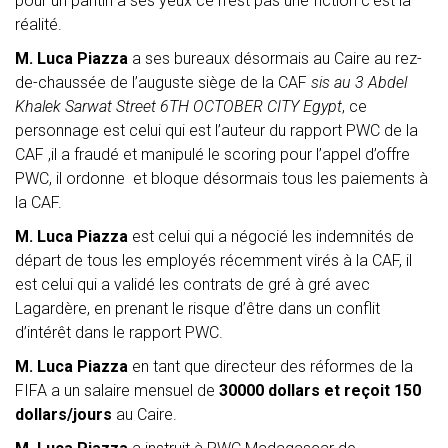
pour un pantin à ses yeux ce n’est pas une fiction c’est la
réalité.
M. Luca Piazza
a ses bureaux désormais au Caire au rez-
de-chaussée de l’auguste siège de la CAF
sis au 3 Abdel
Khalek Sarwat Street 6TH OCTOBER CITY Egypt
, ce
personnage est celui qui est l’auteur du rapport PWC de la
CAF ,il a fraudé et manipulé le scoring pour l’appel d’offre
PWC, il ordonne et bloque désormais tous les paiements à
la CAF.
M. Luca Piazza
est celui qui a négocié les indemnités de
départ de tous les employés récemment virés à la CAF, il
est celui qui a validé les contrats de gré à gré avec
Lagardère, en prenant le risque d’être dans un conflit
d’intérêt dans le rapport PWC.
M. Luca Piazza
en tant que directeur des réformes de la
FIFA a un salaire mensuel de
30000 dollars et reçoit 150
dollars/jours
au Caire.