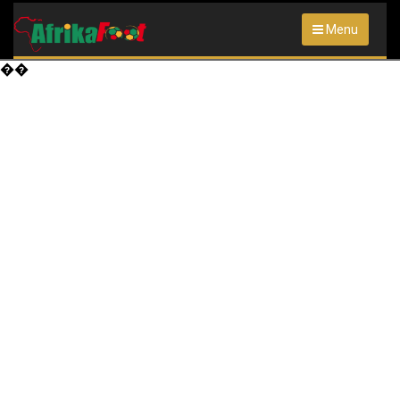
Menu
��