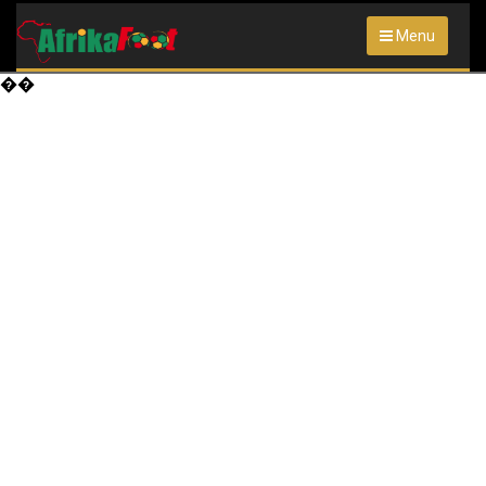
Menu
��