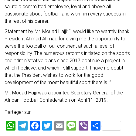
salute a committed employee, loyal and above all
passionate about football, and wish him every success in
the rest of his career.
Statement by Mr. Mouad Hajji: “I would like to warmly thank
President Ahmad Ahmad for giving me the opportunity to
serve the football of our continent at such a level of
responsibility. The numerous reforms initiated on the sports
and administrative plans since 2017 continue a project in
which I believe, and which I still support. I have no doubt
that the President wishes to work for the good
development of the most beautiful sport there is. ”
Mr. Mouad Hajji was appointed Secretary General of the
African Football Confederation on April 11, 2019.
Partager sur
W
T
F
T
E
M
Vi
P
h
el
a
wi
m
es
b
ar