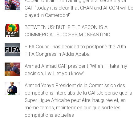
Abdelmounaïm Bah acting general secretary of
CAF “today it is clear that CHAN and AFCON will be
played in Cameroon!”
BETWEEN US: BUT IF THE AFCON IS A
COMMERCIAL SUCCESS M. INFANTINO
FIFA Council has decided to postpone the 70th
FIFA Congress in Addis Ababa
Ahmad Ahmad CAF president “When I’ll take my
decision, I will let you know”.
Ahmed Yahya Président de la Commission des
compétitions interclubs de la CAF:Je pense que la
Super Ligue Africaine peut être inaugurée et, en
même temps, maintenir en quelque sorte les
compétitions actuelles