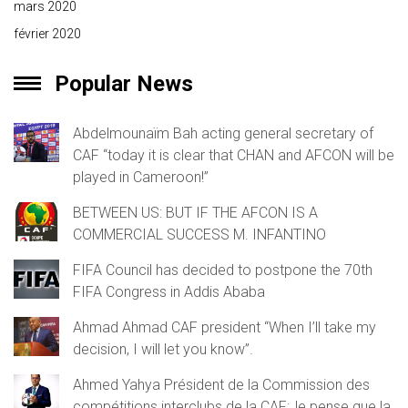
mars 2020
février 2020
Popular News
Abdelmounaïm Bah acting general secretary of
CAF “today it is clear that CHAN and AFCON will be
played in Cameroon!”
BETWEEN US: BUT IF THE AFCON IS A
COMMERCIAL SUCCESS M. INFANTINO
FIFA Council has decided to postpone the 70th
FIFA Congress in Addis Ababa
Ahmad Ahmad CAF president “When I’ll take my
decision, I will let you know”.
Ahmed Yahya Président de la Commission des
compétitions interclubs de la CAF:Je pense que la