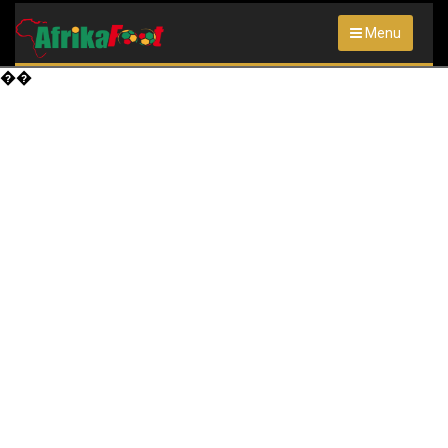
Menu
��