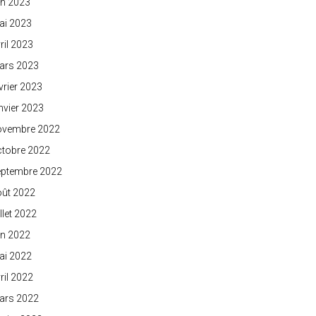
in 2023
ai 2023
ril 2023
ars 2023
vrier 2023
nvier 2023
ovembre 2022
ctobre 2022
eptembre 2022
oût 2022
illet 2022
in 2022
ai 2022
ril 2022
ars 2022