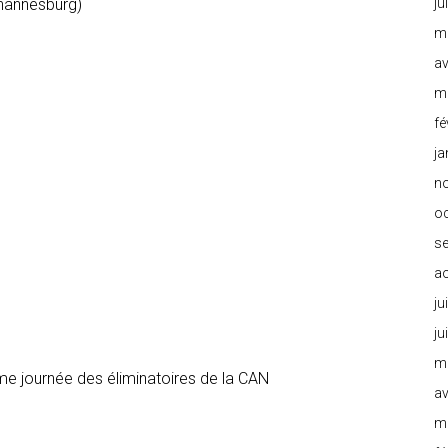
hannesburg)
ju
m
av
m
fé
ja
n
o
s
a
ju
ju
m
me journée des éliminatoires de la CAN
av
m