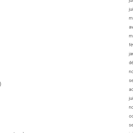
ju
ju
m
av
m
fé
ja
d
n
s
)
a
ju
n
o
s