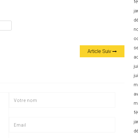
fé
ja
d
n
o
s
Article Suiv
a
ju
ju
m
av
m
fé
ja
d