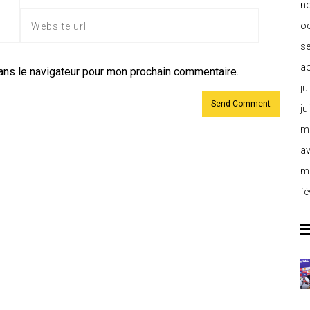
n
o
s
a
ans le navigateur pour mon prochain commentaire.
ju
ju
m
av
m
fé