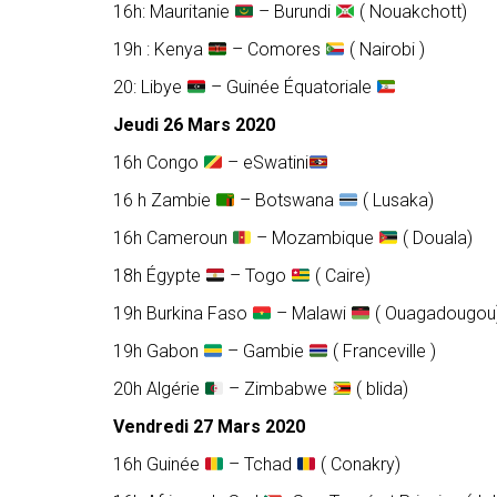
16h: Mauritanie
– Burundi
( Nouakchott)
19h : Kenya
– Comores
( Nairobi )
20: Libye
– Guinée Équatoriale
Jeudi 26 Mars 2020
16h Congo
– eSwatini
16 h Zambie
– Botswana
( Lusaka)
16h Cameroun
– Mozambique
( Douala)
18h Égypte
– Togo
( Caire)
19h Burkina Faso
– Malawi
( Ouagadougou
19h Gabon
– Gambie
( Franceville )
20h Algérie
– Zimbabwe
( blida)
Vendredi 27 Mars 2020
16h Guinée
– Tchad
( Conakry)