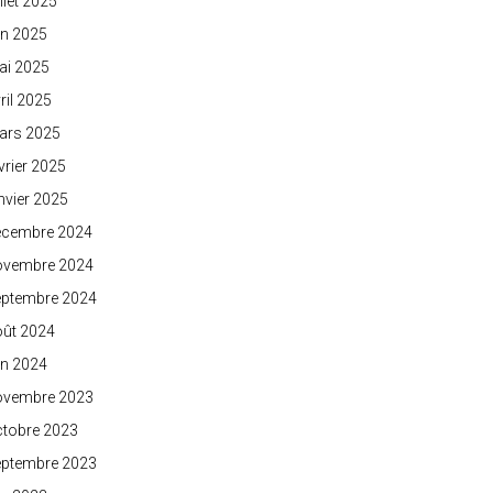
illet 2025
in 2025
ai 2025
ril 2025
ars 2025
vrier 2025
nvier 2025
écembre 2024
ovembre 2024
eptembre 2024
oût 2024
in 2024
ovembre 2023
ctobre 2023
eptembre 2023