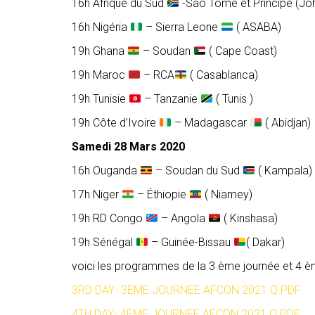
16h Afrique du Sud
-Sao Tomé et Principe (Jo
16h Nigéria
– Sierra Leone
( ASABA)
19h Ghana
– Soudan
( Cape Coast)
19h Maroc
– RCA
( Casablanca)
19h Tunisie
– Tanzanie
( Tunis )
19h Côte d’Ivoire
– Madagascar
( Abidjan)
Samedi 28 Mars 2020
16h Ouganda
– Soudan du Sud
( Kampala)
17h Niger
– Éthiopie
( Niamey)
19h RD Congo
– Angola
( Kinshasa)
19h Sénégal
– Guinée-Bissau
( Dakar)
voici les programmes de la 3 ème journée et 4 è
3RD DAY- 3EME JOURNEE AFCON 2021 Q.PDF
4TH DAY- 4EME JOURNEE AFCON 2021 Q.PDF