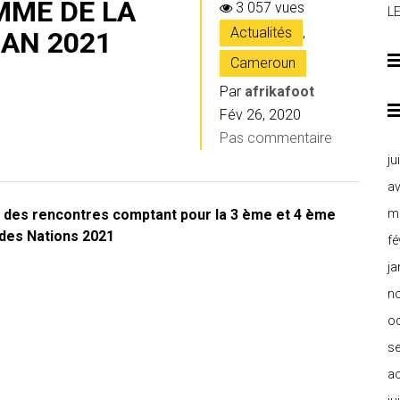
MME DE LA
3 057 vues
L
Actualités
,
CAN 2021
Cameroun
Par
afrikafoot
Fév 26, 2020
Pas commentaire
ju
av
s des rencontres comptant pour la 3 ème et 4 ème
m
 des Nations 2021
fé
ja
n
o
s
a