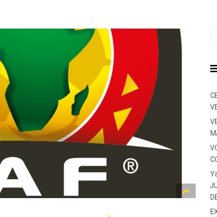
C
V
V
M
V
C
Y
J
D
E