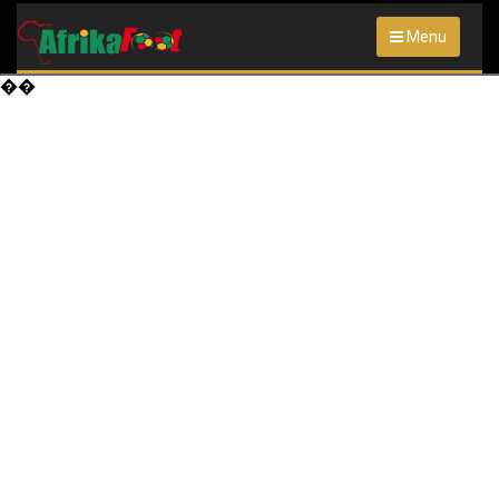
Menu
��