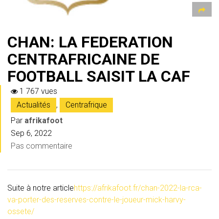
CHAN: LA FEDERATION
CENTRAFRICAINE DE
FOOTBALL SAISIT LA CAF
1 767 vues
Actualités
,
Centrafrique
Par
afrikafoot
Sep 6, 2022
Pas commentaire
Suite à notre article
https://afrikafoot.fr/chan-2022-la-rca-
va-porter-des-reserves-contre-le-joueur-mick-harvy-
ossete/