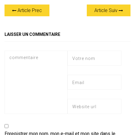
at
e
ce
tt
ai
s
er
ta
Article Prec
Article Suiv
s
gr
b
er
l
a
g
A
a
o
g
er
p
m
ok
e
LAISSER UN COMMENTAIRE
p
Enregistrer mon nom, mon e-mail et mon site dans le