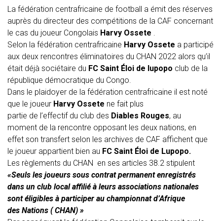
La fédération centrafricaine
de
football a émit
des
réserves
auprès
du
directeur
des
compétitions
de
la CAF concernant
le cas
du
joueur Congolais
Harvy Ossete
.
Selon la fédération centrafricaine
Harvy Ossete
a participé
aux deux rencontres éliminatoires
du
CHAN
2022 alors qu’il
était déjà sociétaire
du
FC Saint Éloi
de
lupopo
club
de
la
république démocratique
du
Congo.
Dans le plaidoyer
de
la fédération centrafricaine il est noté
que le joueur
Harvy Ossete
ne fait plus
partie
de
l’effectif
du
club
des
Diables Rouges
, au
moment
de
la rencontre opposant les deux nations, en
effet son transfert selon les archives
de
CAF affichent que
le joueur appartient bien au
FC Saint Éloi
de
Lupopo.
Les
règlements
du
CHAN
en ses articles 38.2 stipulent
«Seuls les joueurs sous contrat permanent enregistrés
dans un club local affilié à leurs associations nationales
sont éligibles à participer au championnat d’Afrique
des
Nations (
CHAN
) »