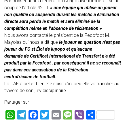
Par conséquent la fédération Congolaise tomberait sur le
coup
de
l’article 42.11
« une équipe qui utilise un joueur
non qualifié ou suspendu durant les matchs à élimination
directe aura perdu le match et sera éliminé
de
la
compétition même en l’absence
de
réclamation »
Nous avons contacté le président
de
la Fecofoot M.
Mayolas qui nous a dit que
le joueur en question n’est pas
joueur
du
FC st Éloi
de
lupopo et qu’aucune
demande
de
Certificat International
de
Transfert n’a été
produit par la Fecofoot , par conséquent il ne se reconnaît
pas dans ces accusations
de
la fédération
centrafricaine
de
football.
La CAF a bel et bien été saisit d’ici peu elle va trancher au
travers
de
son jury disciplinaire.
Partager sur
W
T
F
T
E
M
Vi
P
h
el
a
wi
m
es
b
ar