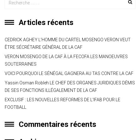
A
a
o
g
er
p
m
ok
e
Articles récents
p
CEDRICK AGHEY L’HOMME DU CARTEL MOSENGO VERON VEUT
ÊTRE SÉCRÉTAIRE GÉNÉRAL DE LA CAF
VERON MOSENGO DE LA CAF À LA FECOFA LES MANOEUVRES
SOUTERRAINES
VOICI POURQUOI LE SÉNÉGAL GAGNERA AU TAS CONTRE LA CAF
Yassin Osman Robleh LE CHEF DES ORGANES JURIDIQUES DÉMIS
DE SES FONCTIONS ILLÉGALEMENT DE LA CAF
EXCLUSIF : LES NOUVELLES REFORMES DE L’IFAB POUR LE
FOOTBALL
Commentaires récents