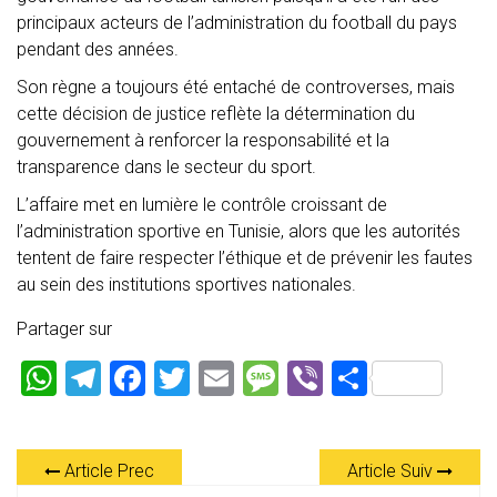
principaux acteurs de l’administration du football du pays
pendant des années.
Son règne a toujours été entaché de controverses, mais
cette décision de justice reflète la détermination du
gouvernement à renforcer la responsabilité et la
transparence dans le secteur du sport.
L’affaire met en lumière le contrôle croissant de
l’administration sportive en Tunisie, alors que les autorités
tentent de faire respecter l’éthique et de prévenir les fautes
au sein des institutions sportives nationales.
Partager sur
W
T
F
T
E
M
Vi
P
h
el
a
wi
m
es
b
ar
at
e
ce
tt
ai
s
er
ta
Article Prec
Article Suiv
s
gr
b
er
l
a
g