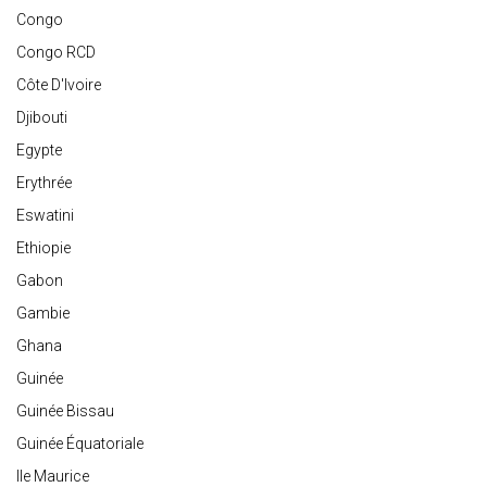
Congo
Congo RCD
Côte D'Ivoire
Djibouti
Egypte
Erythrée
Eswatini
Ethiopie
Gabon
Gambie
Ghana
Guinée
Guinée Bissau
Guinée Équatoriale
Ile Maurice