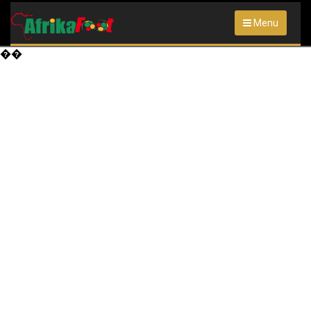
Menu
��