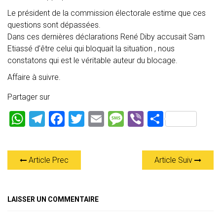
Le président de la commission électorale estime que ces
questions sont dépassées.
Dans ces dernières déclarations René Diby accusait Sam
Etiassé d’être celui qui bloquait la situation , nous
constatons qui est le véritable auteur du blocage.
Affaire à suivre.
Partager sur
W
T
F
T
E
M
Vi
P
h
el
a
wi
m
es
b
ar
at
e
ce
tt
ai
s
er
ta
Article Prec
Article Suiv
s
gr
b
er
l
a
g
A
a
o
g
er
p
m
ok
e
LAISSER UN COMMENTAIRE
p