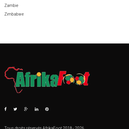
Zambie
Zimbabwe
Tous droits réservés AfrikaFoot 2018 - 2026