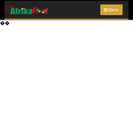
Menu
��