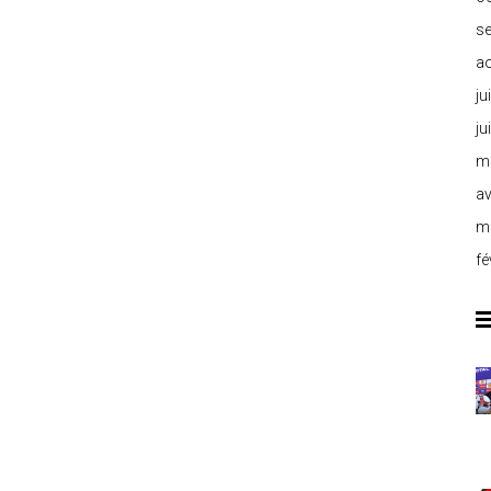
s
a
ju
ju
m
av
m
fé