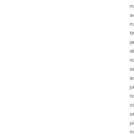
m
av
m
fé
ja
d
n
s
a
ju
n
o
s
ju
m