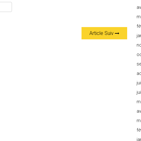
av
m
fé
Article Suiv
ja
n
o
s
a
ju
ju
m
av
m
fé
ja