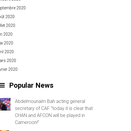
eptembre 2020
oût 2020
illet 2020
in 2020
ai 2020
ril 2020
ars 2020
vrier 2020
Popular News
Abdelmounaïm Bah acting general
secretary of CAF “today it is clear that
CHAN and AFCON will be played in
Cameroon!”