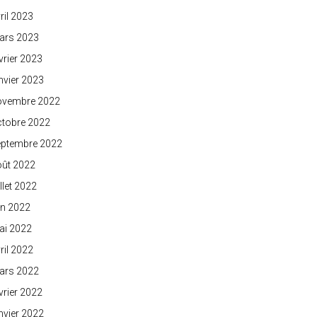
ril 2023
ars 2023
vrier 2023
nvier 2023
ovembre 2022
ctobre 2022
eptembre 2022
oût 2022
illet 2022
in 2022
ai 2022
ril 2022
ars 2022
vrier 2022
nvier 2022