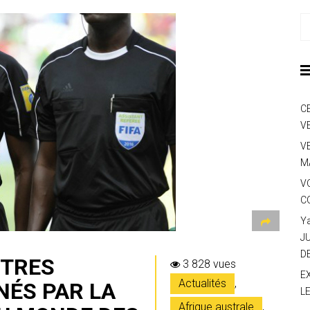
C
V
V
M
V
C
Y
J
D
ITRES
3 828 vues
E
Actualités
,
NÉS PAR LA
L
Afrique australe
,