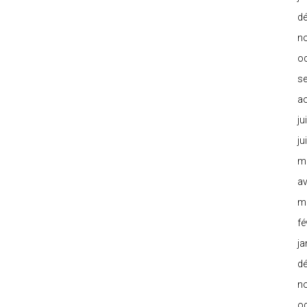
d
n
o
s
a
ju
ju
m
av
m
fé
ja
d
n
o