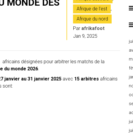
DU MONDE DES
Afrique de l'est
,
Afrique du nord
Par
afrikafoot
Jan 9, 2025
ju
av
m
s africains désignées pour arbitrer les matchs de la
fé
pe du monde 2026
.
ja
27 janvier au 31 janvier 2025
avec
15 arbitres
africains
s sont:
n
o
s
a
ju
ju