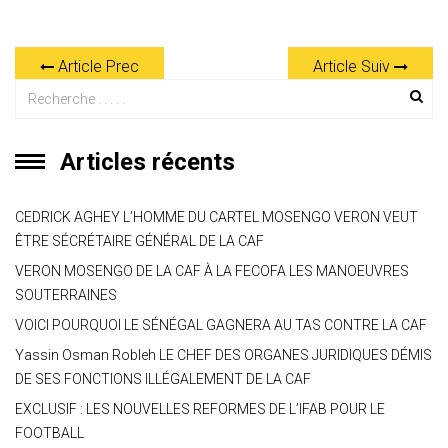
h
el
a
wi
m
es
b
ar
at
e
ce
tt
ai
s
er
ta
Article Prec
Article Suiv
s
gr
b
er
l
a
g
A
a
o
g
er
p
m
ok
e
Articles récents
p
CEDRICK AGHEY L’HOMME DU CARTEL MOSENGO VERON VEUT
ÊTRE SÉCRÉTAIRE GÉNÉRAL DE LA CAF
VERON MOSENGO DE LA CAF À LA FECOFA LES MANOEUVRES
SOUTERRAINES
VOICI POURQUOI LE SÉNÉGAL GAGNERA AU TAS CONTRE LA CAF
Yassin Osman Robleh LE CHEF DES ORGANES JURIDIQUES DÉMIS
DE SES FONCTIONS ILLÉGALEMENT DE LA CAF
EXCLUSIF : LES NOUVELLES REFORMES DE L’IFAB POUR LE
FOOTBALL