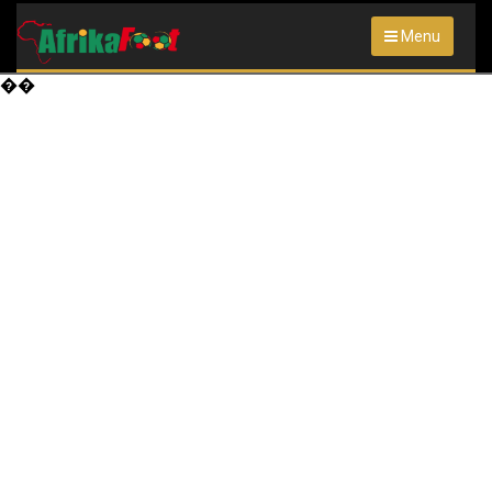
Menu
��