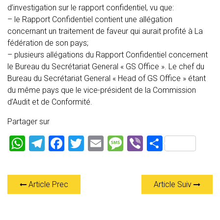
d’investigation sur le rapport confidentiel,
vu que:
– le Rapport Confidentiel contient une allégation
concernant un traitement de faveur qui aurait profité à La
fédération de son pays;
– plusieurs allégations du Rapport Confidentiel concernent
le Bureau du Secrétariat General « GS Office ». Le chef du
Bureau du Secrétariat General « Head of GS Office » étant
du même pays que le vice-président de la Commission
d’Audit et de Conformité.
Partager sur
W
T
F
T
E
M
Vi
P
h
el
a
wi
m
es
b
ar
at
e
ce
tt
ai
s
er
ta
Article Prec
Article Suiv
s
gr
b
er
l
a
g
A
a
o
g
er