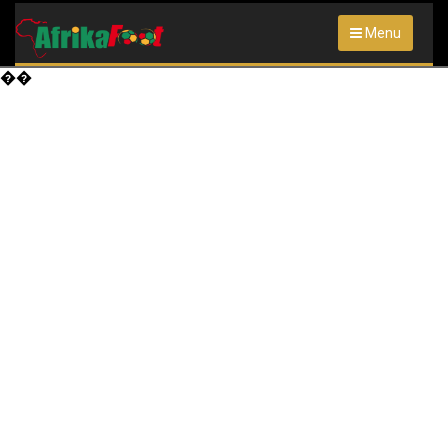
Menu
��