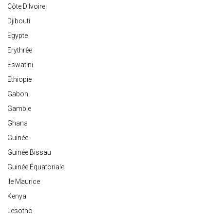
Côte D'Ivoire
Djibouti
Egypte
Erythrée
Eswatini
Ethiopie
Gabon
Gambie
Ghana
Guinée
Guinée Bissau
Guinée Équatoriale
Ile Maurice
Kenya
Lesotho