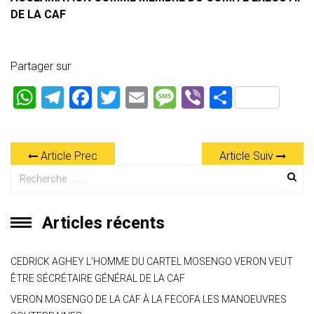
DE LA CAF
Partager sur
W
T
F
T
E
M
Vi
P
h
el
a
wi
m
es
b
ar
at
e
ce
tt
ai
s
er
ta
Article Prec
Article Suiv
s
gr
b
er
l
a
g
A
a
o
g
er
p
m
ok
e
Articles récents
p
CEDRICK AGHEY L’HOMME DU CARTEL MOSENGO VERON VEUT
ÊTRE SÉCRÉTAIRE GÉNÉRAL DE LA CAF
VERON MOSENGO DE LA CAF À LA FECOFA LES MANOEUVRES