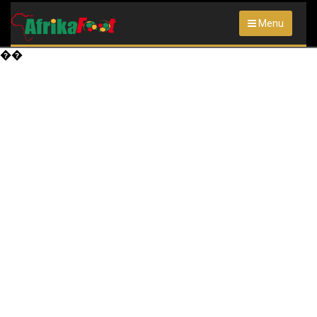
Menu
��