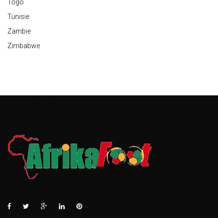
Togo
Tunisie
Zambie
Zimbabwe