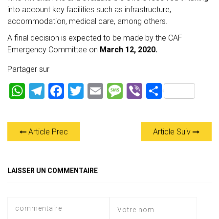
into account key facilities such as infrastructure,
accommodation, medical care, among others.
A final decision is expected to be made by the CAF
Emergency Committee on
March 12, 2020.
Partager sur
W
T
F
T
E
M
Vi
P
h
el
a
wi
m
es
b
ar
at
e
ce
tt
ai
s
er
ta
Article Prec
Article Suiv
s
gr
b
er
l
a
g
A
a
o
g
er
p
m
ok
e
LAISSER UN COMMENTAIRE
p