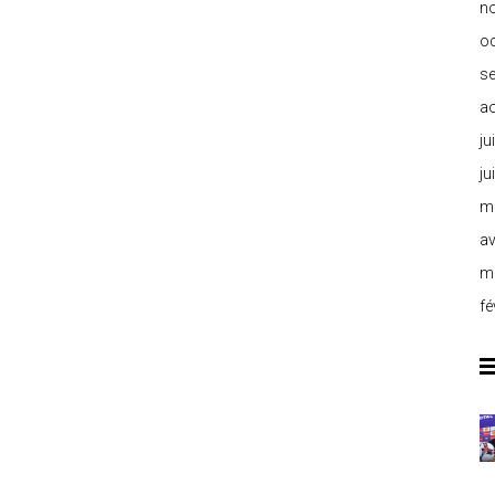
n
o
s
a
ju
ju
m
av
m
fé