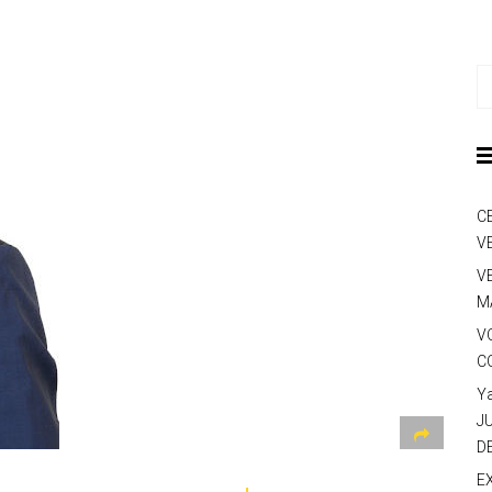
C
V
V
M
V
C
Y
J
D
E