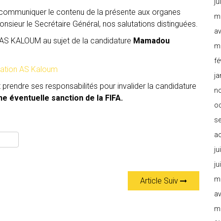
ju
e communiquer le contenu de la présente aux organes
m
onsieur le Secrétaire Général, nos salutations distinguées.
av
lé l’AS KALOUM au sujet de la candidature
Mamadou
m
fé
mation AS Kaloum
ja
 prendre ses responsabilités pour invalider la candidature
n
 éventuelle sanction de la FIFA.
o
s
a
ju
ju
m
Article Suiv
av
m