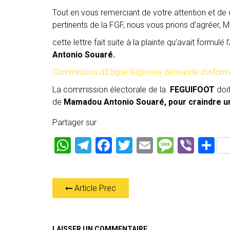
Tout en vous remerciant de votre attention et d
pertinents de la FGF, nous vous prions d’agréer, M
cette lettre fait suite à la plainte qu’avait formu
Antonio Souaré.
Commission d’Etique Réponse demande d’infor
La commission électorale de la
FEGUIFOOT
doit
de
Mamadou Antonio Souaré, pour craindre une
Partager sur
W
T
F
T
E
M
Vi
P
h
el
a
wi
m
es
b
ar
at
e
ce
tt
ai
s
er
ta
Article Prec
s
gr
b
er
l
a
g
A
a
o
g
er
p
m
ok
e
LAISSER UN COMMENTAIRE