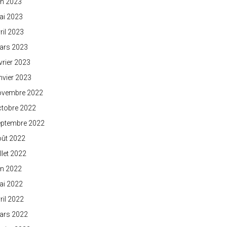
in 2023
ai 2023
ril 2023
ars 2023
vrier 2023
nvier 2023
ovembre 2022
ctobre 2022
eptembre 2022
oût 2022
illet 2022
in 2022
ai 2022
ril 2022
ars 2022