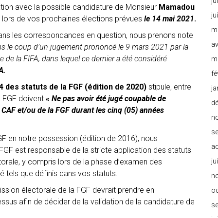
ju
ation avec la possible candidature de Monsieur
Mamadou
ju
 lors de vos prochaines élections prévues
le 14 mai 2021
.
m
 dans les correspondances en question, nous prenons note
av
us le coup d’un jugement prononcé le 9 mars 2021 par la
e la FIFA, dans lequel ce dernier a été considéré
m
A.
fé
. 4 des statuts de la FGF (édition de 2020)
stipule, entre
ja
a FGF doivent
« Ne pas avoir été jugé coupable de
d
a CAF et/ou de la FGF durant les cinq (05) années
n
s
FGF en notre possession (édition de 2016), nous
a
F est responsable de la stricte application des statuts
torale, y compris lors de la phase d’examen des
ju
té tels que définis dans vos statuts.
n
sion électorale de la FGF devrait prendre en
o
sus afin de décider de la validation de la candidature de
s