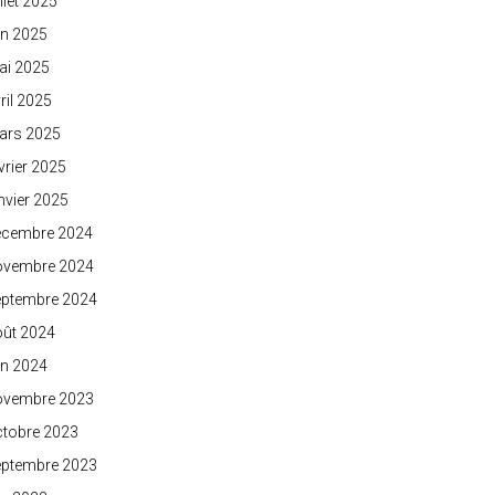
illet 2025
in 2025
ai 2025
ril 2025
ars 2025
vrier 2025
nvier 2025
écembre 2024
ovembre 2024
eptembre 2024
oût 2024
in 2024
ovembre 2023
ctobre 2023
eptembre 2023