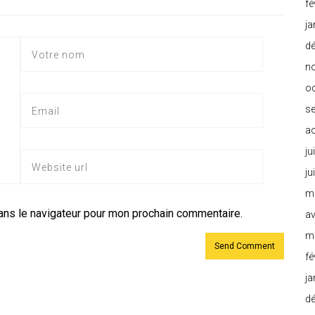
fé
ja
d
n
o
s
a
ju
ju
m
ans le navigateur pour mon prochain commentaire.
av
m
fé
ja
d