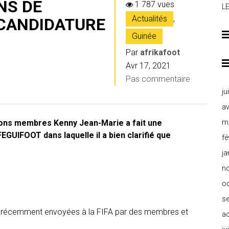
NS DE
1 787 vues
L
Actualités
,
 CANDIDATURE
Guinée
Par
afrikafoot
Avr 17, 2021
Pas commentaire
ju
av
tions membres Kenny Jean-Marie a fait une
m
GUIFOOT dans laquelle il a bien clarifié que
fé
ja
n
o
s
 récemment envoyées à la FIFA par des membres et
a