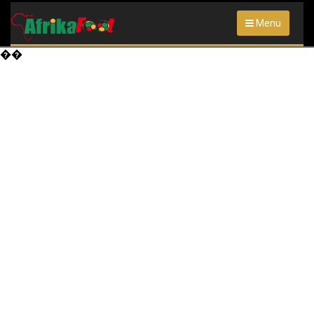
Menu
��