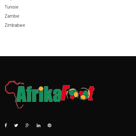
Tunisie
Zambie
Zimbabwe