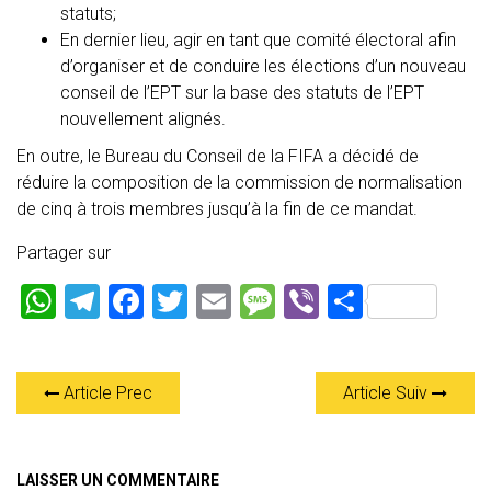
statuts;
En dernier lieu, agir en tant que comité électoral afin
d’organiser et de conduire les élections d’un nouveau
conseil de l’EPT sur la base des statuts de l’EPT
nouvellement alignés.
En outre, le Bureau du Conseil de la FIFA a décidé de
réduire la composition de la commission de normalisation
de cinq à trois membres jusqu’à la fin de ce mandat.
Partager sur
W
T
F
T
E
M
Vi
P
h
el
a
wi
m
es
b
ar
at
e
ce
tt
ai
s
er
ta
Article Prec
Article Suiv
s
gr
b
er
l
a
g
A
a
o
g
er
p
m
ok
e
LAISSER UN COMMENTAIRE