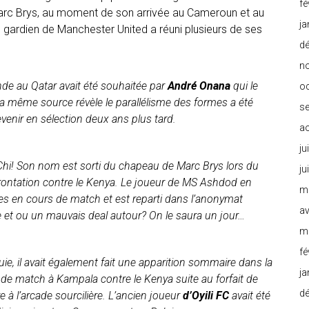
fé
arc Brys, au moment de son arrivée au Cameroun et au
ja
e gardien de Manchester United a réuni plusieurs de ses
d
n
e au Qatar avait été souhaitée par
André Onana
qui le
o
, la même source révèle le parallélisme des formes a été
s
evenir en sélection deux ans plus tard.
a
ju
o Chi! Son nom est sorti du chapeau de Marc Brys lors du
ju
ontation contre le Kenya. Le joueur de MS Ashdod en
m
ées en cours de match et est reparti dans l’anonymat
av
 et ou un mauvais deal autour? On le saura un jour…
m
fé
ie, il avait également fait une apparition sommaire dans la
ja
e de match à Kampala contre le Kenya suite au forfait de
d
e à l’arcade sourcilière. L’ancien joueur
d’Oyili FC
avait été