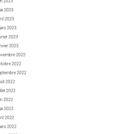
in 2023
ai 2023
ril 2023
ars 2023
vrier 2023
nvier 2023
ovembre 2022
ctobre 2022
eptembre 2022
oût 2022
illet 2022
in 2022
ai 2022
ril 2022
ars 2022