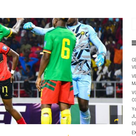
C
V
V
M
V
C
Y
J
D
E