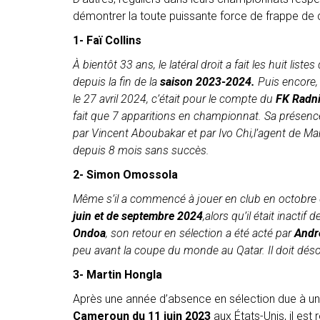
démontrer la toute puissante force de frappe de ce
1- Faï Collins
À bientôt 33 ans, le latéral droit a fait les huit lis
depuis la fin de la
saison 2023-2024.
Puis encore, 
le 27 avril 2024, c’était pour le compte du
FK Radni
fait que 7 apparitions en championnat. Sa présenc
par Vincent Aboubakar et par Ivo Chi,l’agent de Ma
depuis 8 mois sans succès.
2- Simon Omossola
Même s’il a commencé à jouer en club en octobre de
juin et de septembre 2024
,alors qu’il était inacti
Ondoa
, son retour en sélection a été acté par
Andr
peu avant la coupe du monde au Qatar. Il doit désor
3- Martin Hongla
Après une année d’absence en sélection due à un 
Cameroun du 11 juin 2023
aux États-Unis, il es