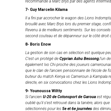
recommandé à Marc Brys par des agents intermédia
7- Guy Marcelin Kilama
Il a fini par accrocher le wagon des Lions Indomptab
brouillé avec Marc Brys lors du premier stage, confi
Revenu à de meilleurs sentiments. Sur les conseils
second couteau et de dépanneur sur le côté droit 
8- Boris Enow
La gestion de son cas en sélection est quelque pe
C’est un protégé de
Cyprian Ashu Bessong
,l’un d
également Ivo Chi proche des joueurs camerounais
que le clan de l’ancien pensionnaire de l’école de 
buteur du match Kenya vs Cameroun à Kampala ref
directe, en six convocations chez les Lions Indompta
9- Younoussa Wiltty
Si l’ancien
U-20 de Cotonsport de Garoua
est régu
oublié qu’il s’est retrouvé dans la tanière, alors qu
sélectionnés pour les
5e et 6e journées
des élimin