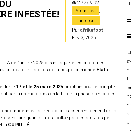
 DU
2 727 vues
L
Actualités
,
RE INFESTÉE!
Cameroun
Par
afrikafoot
Fév 3, 2025
ju
av
FIFA de l’année 2025 durant laquelle les différentes
 l’assaut des éliminatoires de la coupe du monde
Etats-
m
fé
entre le
17 et le 25 mars 2025
prochain pour le compte
ja
rant par la même occasion la fin de la phase aller de ces
n
o
t encourageantes, au regard du classement général dans
s
e le vestiaire quant à lui est pollué par des activités peu
a
t la
CUPIDITÉ
.