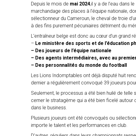
Depuis le mois de
mai 2024
,il y a de l’eau dans
marchandage des places à l’équipe nationale, dont
sélectionneur du Cameroun, le cheval de troie d’
à des fins purement pécuniaires détriment du mér
L’entraîneur belge est donc au cœur d’un grand 
–
Le ministère des sports et de l’éducation p
– Des joueurs de l’équipe nationale
– Des agents intermédiaires, avec au premier
– Des personnalités du monde du football
Les Lions Indomptables ont déjà disputé huit renc
dernier a régulièrement convoqué 39 joueurs pour 
Seulement, le processus a été bien huilé de telle 
cerner le stratagème qui a été bien ficelé autour
dans le business.
Plusieurs joueurs ont été convoqués ou sélectionné
importe le talent et les performances en club.
D’autres, réguliers dans leurs championnats respec