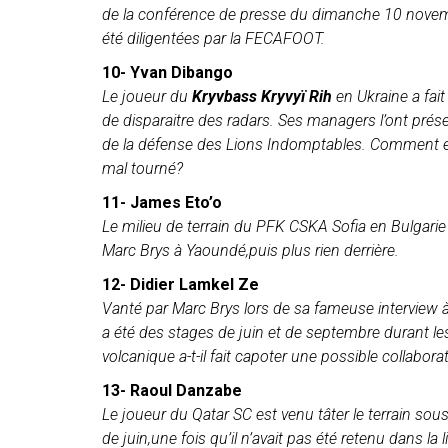
de la conférence de presse du dimanche 10 novem
été diligentées par la FECAFOOT.
10- Yvan Dibango
Le joueur du
Kryvbass Kryvyï Rih
en Ukraine a fait
de disparaitre des radars. Ses managers l’ont pré
de la défense des Lions Indomptables. Comment exp
mal tourné?
11- James Eto’o
Le milieu de terrain du PFK CSKA Sofia en Bulgarie f
Marc Brys à Yaoundé,puis plus rien derrière.
12- Didier Lamkel Ze
Vanté par Marc Brys lors de sa fameuse interview à 
a été des stages de juin et de septembre durant les
volcanique a-t-il fait capoter une possible collaborat
13- Raoul Danzabe
Le joueur du Qatar SC est venu tâter le terrain so
de juin,une fois qu’il n’avait pas été retenu dans la