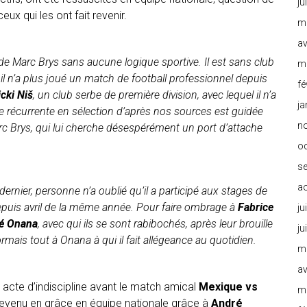
ju
ux qui les ont fait revenir.
m
av
tes de Marc Brys sans aucune logique sportive. Il est sans club
m
il n’a plus joué un match de football professionnel depuis
fé
cki Niš
, un club serbe de première division, avec lequel il n’a
ja
e récurrente en sélection d’après nos sources est guidée
n
rc Brys, qui lui cherche désespérément un port d’attache
o
s
a
rnier, personne n’a oublié qu’il a participé aux stages de
f depuis avril de la même année. Pour faire ombrage à
Fabrice
ju
é Onana
, avec qui ils se sont rabibochés, après leur brouille
ju
mais tout à Onana à qui il fait allégeance au quotidien.
m
av
acte d’indiscipline avant le match amical
Mexique vs
m
t revenu en grâce en équipe nationale grâce à
André