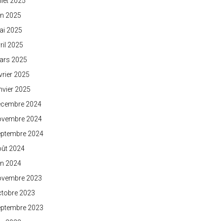
illet 2025
in 2025
ai 2025
ril 2025
ars 2025
vrier 2025
nvier 2025
écembre 2024
ovembre 2024
eptembre 2024
oût 2024
in 2024
ovembre 2023
ctobre 2023
eptembre 2023