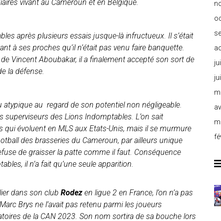
ires vivant au Cameroun et en Belgique.
n
o
s
les après plusieurs essais jusque-là infructueux. Il s’était
ant à ses proches qu’il n’était pas venu faire banquette.
a
 de Vincent Aboubakar, il a finalement accepté son sort de
ju
de la défense.
ju
m
u atypique au regard de son potentiel non négligeable.
av
es superviseurs des Lions Indomptables. L’on sait
m
 qui évoluent en MLS aux Etats-Unis, mais il se murmure
fé
football des brasseries du Cameroun, par ailleurs unique
use de graisser la patte comme il faut. Conséquence
bles, il n’a fait qu’une seule apparition.
lier dans son club
Rodez
en ligue 2 en France, l’on n’a pas
e Marc Brys ne l’avait pas retenu parmi les joueurs
atoires de la CAN 2023. Son nom sortira de sa bouche lors