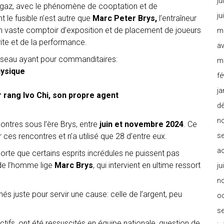
ju
 le gaz, avec le phénomène de cooptation et de
ju
 le fusible n’est autre que
Marc Peter Brys,
l’entraîneur
un vaste comptoir d’exposition et de placement de joueurs
m
ite et de la performance.
av
réseau ayant pour commanditaires:
m
hysique
fé
ja
 rang Ivo Chi, son propre agent
d
n
ontres sous l’ère Brys, entre
juin et novembre 2024
. Ce
ces rencontres et n’a utilisé que 28 d’entre eux.
s
a
sorte que certains esprits incrédules ne puissent pas
 de l’homme lige
Marc Brys
, qui intervient en ultime ressort
ju
n
s juste pour servir une cause: celle de l’argent, peu
o
s
tifs, ont été ressuscités en équipe nationale, question de