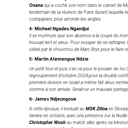
Onana
qui a coché son nom dans le carnet de M
lendemain de la réunion de Paris durant laquelle l
coéquipiers pour arrondir les angles.
4- Michael Ngadeu Ngandjui
Il se murmure que son absence à la coupe du mond
trouvait lent et vieux. Pour essayer de se rattraper
utilisé par le chouchou de Marc Brys pour le faire r
5- Martin Atemengue Ndzie
Un petit tour et puis s’en va pour le poulain de Iv
regroupement d’octobre 2024,pour la double confr
première division en Israël a même fait deux rentr
comme à son arrivée. Serait-ce un mauvais partage
6- James Ndjeungoue
A cette époque, il évoluait au
MSK Zilina
en Slovaqu
tanière en octobre, avec une présence sur la feuill
Christopher Wooh
au match aller, après sa blessur