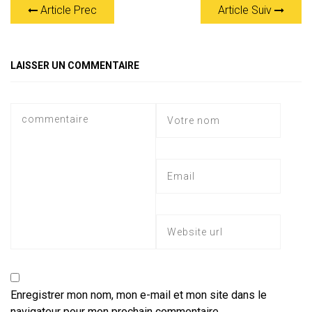
Article Prec
Article Suiv
s
gr
b
er
l
a
g
A
a
o
g
er
p
m
ok
e
LAISSER UN COMMENTAIRE
p
Enregistrer mon nom, mon e-mail et mon site dans le
navigateur pour mon prochain commentaire.