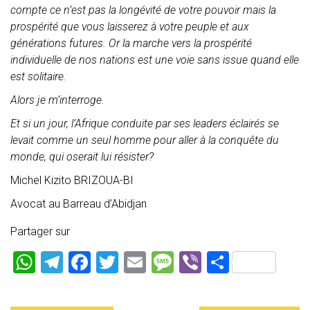
compte ce n’est pas la longévité de votre pouvoir mais la
prospérité que vous laisserez à votre peuple et aux
générations futures. Or la marche vers la prospérité
individuelle de nos nations est une voie sans issue quand elle
est solitaire.
Alors je m’interroge.
Et si un jour, l’Afrique conduite par ses leaders éclairés se
levait comme un seul homme pour aller à la conquête du
monde, qui oserait lui résister?
Michel Kizito BRIZOUA-BI
Avocat au Barreau d’Abidjan
Partager sur
W
T
F
T
E
M
Vi
P
h
el
a
wi
m
es
b
ar
at
e
ce
tt
ai
s
er
ta