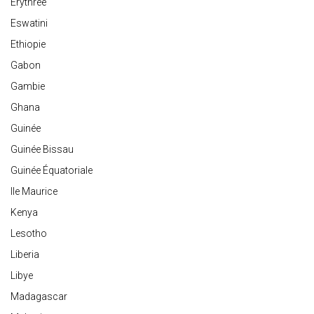
Erythrée
Eswatini
Ethiopie
Gabon
Gambie
Ghana
Guinée
Guinée Bissau
Guinée Équatoriale
Ile Maurice
Kenya
Lesotho
Liberia
Libye
Madagascar