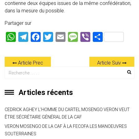
contienne deux équipes issues de la même confédération,
dans la mesure du possible.
Partager sur
W
T
F
T
E
M
Vi
P
h
el
a
wi
m
es
b
ar
at
e
ce
tt
ai
s
er
ta
Article Prec
Article Suiv
s
gr
b
er
l
a
g
A
a
o
g
er
p
m
ok
e
Articles récents
p
CEDRICK AGHEY L’HOMME DU CARTEL MOSENGO VERON VEUT
ÊTRE SÉCRÉTAIRE GÉNÉRAL DE LA CAF
VERON MOSENGO DE LA CAF À LA FECOFA LES MANOEUVRES
SOUTERRAINES