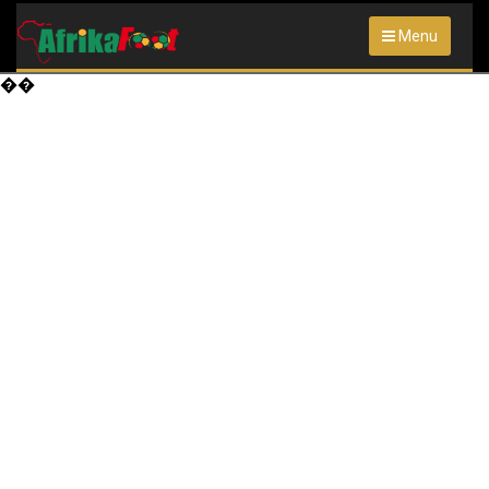
Menu
��