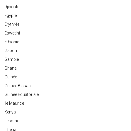
Djibouti
Egypte
Erythrée
Eswatini
Ethiopie
Gabon
Gambie
Ghana
Guinée
Guinée Bissau
Guinée Équatoriale
Ile Maurice
Kenya
Lesotho
Liberia