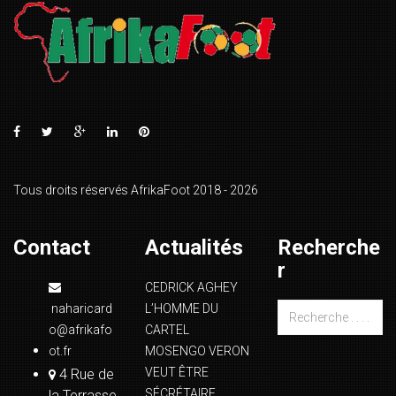
Tous droits réservés AfrikaFoot 2018 - 2026
Contact
Actualités
Recherche
r
CEDRICK AGHEY
naharicard
L’HOMME DU
o@afrikafo
CARTEL
ot.fr
MOSENGO VERON
VEUT ÊTRE
4 Rue de
SÉCRÉTAIRE
la Terrasse