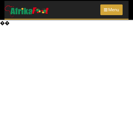
Menu
��