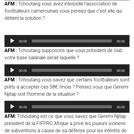
AFM :
Tchoutang vous avez interpellé l’association de
footballeurs camerounais vous pensez que c’est elle qui
détient la solution ?
Lecteur
00:00
00:00
audio
AFM :
Tchoutang supposons que vous président de club
votre base salariale serait laquelle ?
Lecteur
00:00
00:00
audio
AFM :
Tchoutang vous savez que certains footballeurs sont
prêts à accepter ces 58€ /mois ? Pensez vous que Geremi
Njitap soit l’homme de la situation ?
Lecteur
00:00
00:00
audio
AFM:
Tchoutang est ce que vous savez que Geremi Njitap
président de la FIFPRO Afrique a privé les joueurs ivoiriens
de subventions à cause de sa défense pour les intérêts de