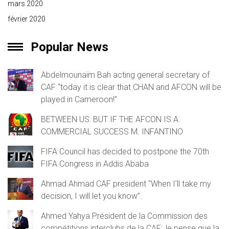
mars 2020
février 2020
Popular News
Abdelmounaïm Bah acting general secretary of
CAF “today it is clear that CHAN and AFCON will be
played in Cameroon!”
BETWEEN US: BUT IF THE AFCON IS A
COMMERCIAL SUCCESS M. INFANTINO
FIFA Council has decided to postpone the 70th
FIFA Congress in Addis Ababa
Ahmad Ahmad CAF president “When I’ll take my
decision, I will let you know”.
Ahmed Yahya Président de la Commission des
compétitions interclubs de la CAF:Je pense que la