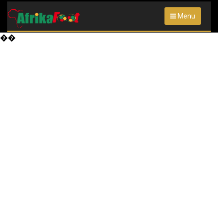
Menu
��