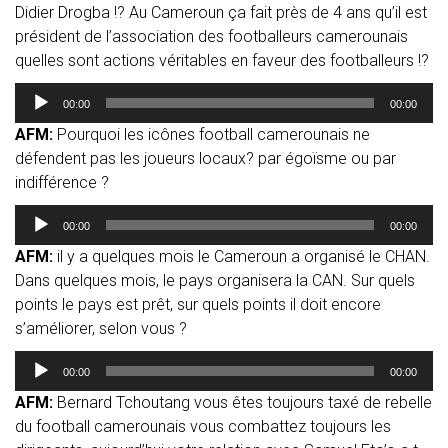
Didier Drogba !? Au Cameroun ça fait près de 4 ans qu’il est
président de l’association des footballeurs camerounais
quelles sont actions véritables en faveur des footballeurs !?
Lecteur
00:00
00:00
audio
AFM:
Pourquoi les icônes football camerounais ne
défendent pas les joueurs locaux? par égoïsme ou par
indifférence ?
Lecteur
00:00
00:00
audio
AFM:
il y a quelques mois le Cameroun a organisé le CHAN.
Dans quelques mois, le pays organisera la CAN. Sur quels
points le pays est prêt, sur quels points il doit encore
s’améliorer, selon vous ?
Lecteur
00:00
00:00
audio
AFM:
Bernard Tchoutang vous êtes toujours taxé de rebelle
du football camerounais vous combattez toujours les