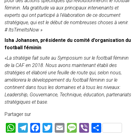
pour des actions spécifiques qui révolutionneront le football
féminin. Ma gratitude va aux principaux intervenants et
experts qui ont participé à l’élaboration de ce document
stratégique, qui est le début de nombreuses choses à venir.
# ItsTimeItsNow »
Isha Johansen, présidente du comité d’organisation du
football féminin
«La stratégie fait suite au Symposium sur le football féminin
de la CAF en 2018. Nous avons maintenant établi des
stratégies et élaboré une feuille de route qui, selon nous,
améliorera le développement du football féminin sur le
continent dans tous les domaines et à tous les niveaux:
Leadership, Gouvernance, Technique, éducation, partenariats
stratégiques et base.
Partager sur
W
T
F
T
E
M
Vi
P