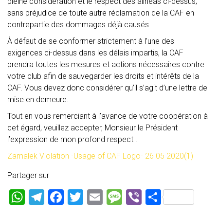
pleine considération et le respect des alinéas ci-dessus;
sans préjudice de toute autre réclamation de la CAF en
contrepartie des dommages déjà causés.
À défaut de se conformer strictement à l’une des
exigences ci-dessus dans les délais impartis, la CAF
prendra toutes les mesures et actions nécessaires contre
votre club afin de sauvegarder les droits et intérêts de la
CAF. Vous devez donc considérer qu’il s’agit d’une lettre de
mise en demeure.
Tout en vous remerciant à l’avance de votre coopération à
cet égard, veuillez accepter, Monsieur le Président
l’expression de mon profond respect .
Zamalek Violation -Usage of CAF Logo- 26 05 2020(1)
Partager sur
W
T
F
T
E
M
Vi
P
h
el
a
wi
m
es
b
ar