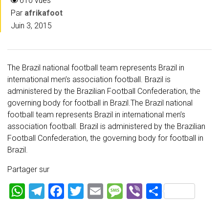
610 vues
Par
afrikafoot
Juin 3, 2015
The Brazil national football team represents Brazil in
international men’s association football. Brazil is
administered by the Brazilian Football Confederation, the
governing body for football in Brazil.The Brazil national
football team represents Brazil in international men’s
association football. Brazil is administered by the Brazilian
Football Confederation, the governing body for football in
Brazil.
Partager sur
W
T
F
T
E
M
Vi
P
h
el
a
wi
m
es
b
ar