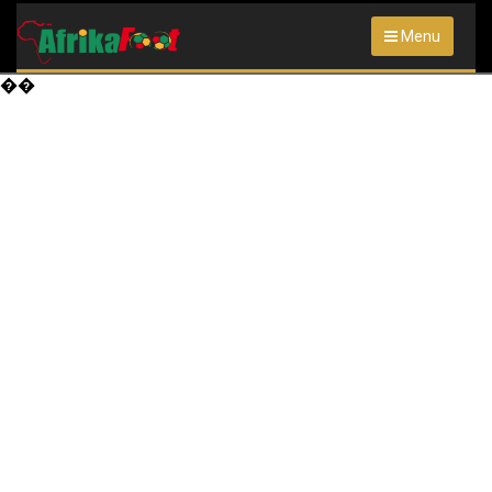
Menu
��