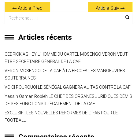
at
e
ce
tt
ai
s
er
ta
Article Prec
Article Suiv
s
gr
b
er
l
a
g
A
a
o
g
er
p
m
ok
e
Articles récents
p
CEDRICK AGHEY L’HOMME DU CARTEL MOSENGO VERON VEUT
ÊTRE SÉCRÉTAIRE GÉNÉRAL DE LA CAF
VERON MOSENGO DE LA CAF À LA FECOFA LES MANOEUVRES
SOUTERRAINES
VOICI POURQUOI LE SÉNÉGAL GAGNERA AU TAS CONTRE LA CAF
Yassin Osman Robleh LE CHEF DES ORGANES JURIDIQUES DÉMIS
DE SES FONCTIONS ILLÉGALEMENT DE LA CAF
EXCLUSIF : LES NOUVELLES REFORMES DE L’IFAB POUR LE
FOOTBALL