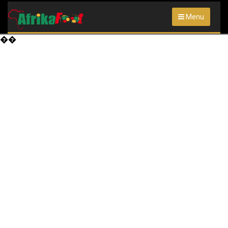
Menu
��