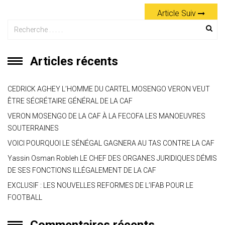
at
e
ce
tt
ai
s
er
ta
Article Suiv
s
gr
b
er
l
a
g
A
a
o
g
er
p
m
ok
e
Articles récents
p
CEDRICK AGHEY L’HOMME DU CARTEL MOSENGO VERON VEUT
ÊTRE SÉCRÉTAIRE GÉNÉRAL DE LA CAF
VERON MOSENGO DE LA CAF À LA FECOFA LES MANOEUVRES
SOUTERRAINES
VOICI POURQUOI LE SÉNÉGAL GAGNERA AU TAS CONTRE LA CAF
Yassin Osman Robleh LE CHEF DES ORGANES JURIDIQUES DÉMIS
DE SES FONCTIONS ILLÉGALEMENT DE LA CAF
EXCLUSIF : LES NOUVELLES REFORMES DE L’IFAB POUR LE
FOOTBALL