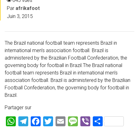
645 vues
Par
afrikafoot
Juin 3, 2015
The Brazil national football team represents Brazil in
international men’s association football. Brazil is
administered by the Brazilian Football Confederation, the
governing body for football in Brazil.The Brazil national
football team represents Brazil in international men’s
association football. Brazil is administered by the Brazilian
Football Confederation, the governing body for football in
Brazil.
Partager sur
W
T
F
T
E
M
Vi
P
h
el
a
wi
m
es
b
ar